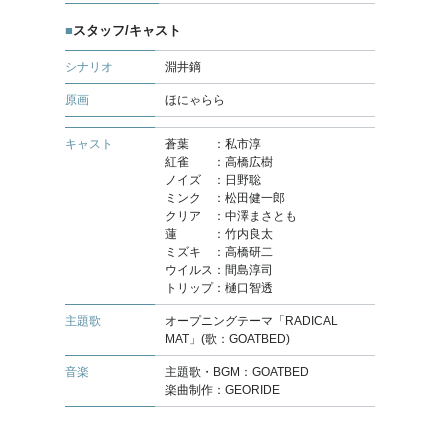
スタッフ/キャスト
シナリオ
淵井鏑
原画
ほにゃらら
キャスト
蒼葉 ：私市淳
紅雀 ：高橋広樹
ノイズ ：日野聡
ミンク ：松田健一郎
クリア ：中澤まさとも
蓮 ：竹内良太
ミズキ ：高橋研二
ウイルス：間島淳司
トリップ：樋口智透
主題歌
オープニングテーマ「RADICAL
MAT」(歌：GOATBED)
音楽
主題歌・BGM：GOATBED
楽曲制作：GEORIDE