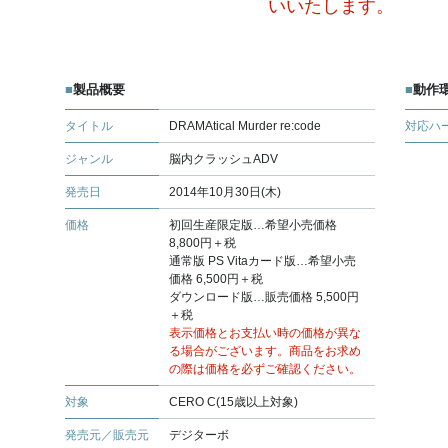
いいたします。
製品概要
動作
タイトル
DRAMAtical Murder re:code
対応ハ
ジャンル
脳内クラッシュADV
発売日
2014年10月30日(木)
価格
初回生産限定版…希望小売価格
8,800円＋税
通常版 PS Vitaカード版…希望小売
価格 6,500円＋税
ダウンロード版…販売価格 5,500円
＋税
表示価格とお支払い時の価格が異な
る場合がございます。商品をお求め
の際は価格を必ずご確認ください。
対象
CERO C(15歳以上対象)
発売元／販売元
デジターボ