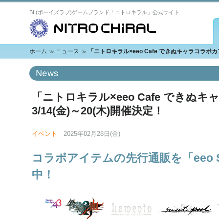
BL(ボーイズラブ)ゲームブランド「ニトロキラル」公式サイト
N
ホーム
ニュース
「ニトロキラル×eeo Cafe できぬキャラコラボカフ
「ニトロキラル×eeo Cafe できぬ
3/14(金)～20(木)開催決定！
イベント
2025年02月28日(金)
コラボアイテムの先行通販を「eeo Sto
中！