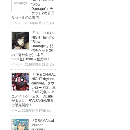
“Slow
Damage”」チ
ケット2次公式
リセールのご案内
イベント
2026年07月17日(金)
「THE CHiRAL
NIGHT fall into
“Slow
Damage”」配
信チケット(国
内／海外向け)、本日
5/22(金)18:00～販売中！
イベント
2026年05月22日(金)
『THE CHiRAL
NIGHT rhythm
carnival』ダウ
ンロード版、本
日4/17(金)～ア
ニメイトゲームス・DLsite
がるまに・FANZA GAMES
で販売開始！
ゲーム
2026年04月17日(金)
『DRAMAtical
Murder
re:code』