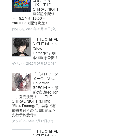
はまた今度！
ⅡX ～THE
CHiRAL NIGHT
開催記念配信
～」8/14(金)19:00～
YouTubeで配信決定！
お知らせ
2026年08月07日(金)
「THE CHiRAL
NIGHT fall into
“Slow
Damage”」物
販情報を公開！
イベント
2026年07月17日(金)
「『スロウ・ダ
メージ』Vocal
Collection
SPECIAL+ ～禁
断の記憶edition
～」発売決定！ 「THE
CHiRAL NIGHT fall into
“Slow Damage”」会場で有
償特典付きの会場限定版を
先行予約受付!!
グッズ
2026年07月17日(金)
「THE CHiRAL
NIGHT fall into