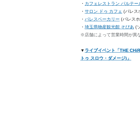
・
カフェレストラン パルテー
・
サロン ドゥ カフェ
(パレスホ
・
パレスベーカリー
(パレスホ
・
埼玉県物産観光館 そぴあ
(
※店舗によって営業時間が異
▼
ライブイベント「THE CHiRAL
トゥ スロウ・ダメージ)」