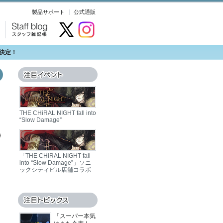
製品サポート
公式通販
関
Staff blog：スタ
開催決定！
ッフ雑記帳
THE CHiRAL NIGHT fall into
“Slow Damage”
「THE CHiRAL NIGHT fall
into “Slow Damage”」ソニ
ックシティビル店舗コラボ
「スーパー本気