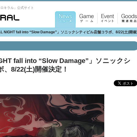
トロキラル」公式サイト
News：ニ
Game：ゲ
Event：イ
Goods：
AL NIGHT fall into “Slow Damage”」ソニックシティビル店舗コラボ、8/22(土)
ュース
ーム
ベント
連商品
GHT fall into “Slow Damage”」ソニックシ
8/22(土)開催決定！