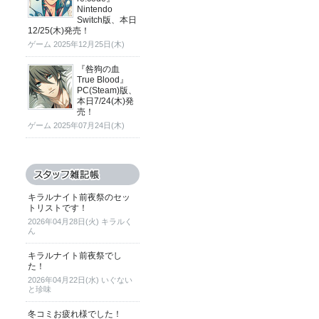
Nintendo
Switch版、本日
12/25(木)発売！
ゲーム
2025年12月25日(木)
『咎狗の血
True Blood』
PC(Steam)版、
本日7/24(木)発
売！
ゲーム
2025年07月24日(木)
キラルナイト前夜祭のセッ
トリストです！
2026年04月28日(火) キラルく
ん
キラルナイト前夜祭でし
た！
2026年04月22日(水) いぐない
と珍味
冬コミお疲れ様でした！