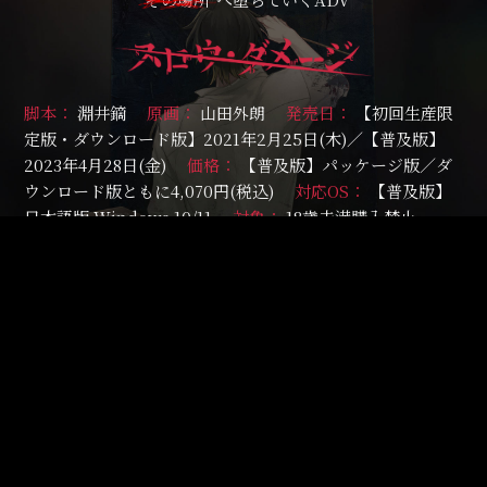
脚本
淵井鏑
原画
山田外朗
発売日
【初回生産限
定版・ダウンロード版】2021年2月25日(木)／【普及版】
2023年4月28日(金)
価格
【普及版】パッケージ版／ダ
ウンロード版ともに4,070円(税込)
対応OS
【普及版】
日本語版 Windows 10/11
対象
18歳未満購入禁止
製品情報
動作環境
Share