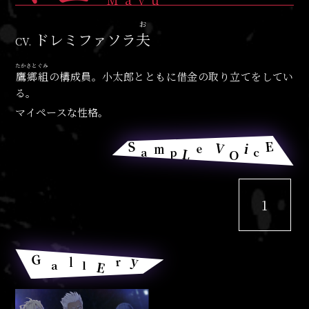
お
ドレミファソラ
夫
CV.
たかさとぐみ
鷹郷組
の構成員。小太郎とともに借金の取り立てをしてい
る。
マイペースな性格。
E
S
V
i
m
e
L
a
p
c
O
1
G
y
l
r
E
a
l