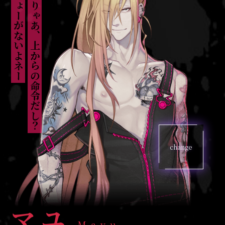
しょーがないよネー
そりゃあ、上からの命令だし？
change
マユ
Mayu