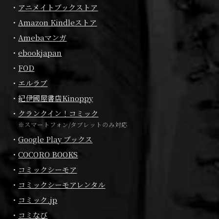
アニメイトブックストア
Amazon Kindleストア
Amebaマンガ
ebookjapan
FOD
エルラブ
紀伊國屋書店Kinoppy
クランクイン！コミック
※スマートフォン/タブレットのみ対応
Google Play ブックス
COCORO BOOKS
コミックシーモア
コミックシーモアレンタル
コミック.jp
コミなび